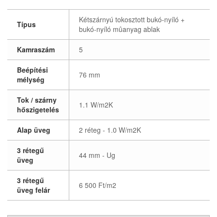
Kétszárnyú tokosztott bukó-nyíló +
Típus
bukó-nyíló mûanyag ablak
Kamraszám
5
Beépítési
76 mm
mélység
Tok / szárny
1.1 W/m2K
hőszigetelés
Alap üveg
2 réteg - 1.0 W/m2K
3 rétegű
44 mm - Ug
üveg
3 rétegű
6 500 Ft/m2
üveg felár