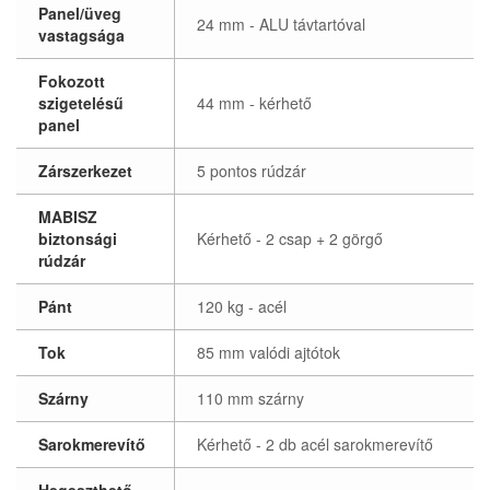
Panel/üveg
24 mm - ALU távtartóval
vastagsága
Fokozott
szigetelésű
44 mm - kérhető
panel
Zárszerkezet
5 pontos rúdzár
MABISZ
biztonsági
Kérhető - 2 csap + 2 görgő
rúdzár
Pánt
120 kg - acél
Tok
85 mm valódi ajtótok
Szárny
110 mm szárny
Sarokmerevítő
Kérhető - 2 db acél sarokmerevítő