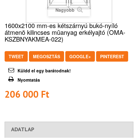
Nagyobb
1600x2100 mm-es kétszárnyú bukó-nyíló
átmenõ kilincses mûanyag erkélyajtó (OMA-
KSZBNYAKMEA-022)
TWEET
MEGOSZTÁS
GOOGLE+
PINTEREST
Küldd el egy barátodnak!
Nyomtatás
206 000 Ft‎
ADATLAP