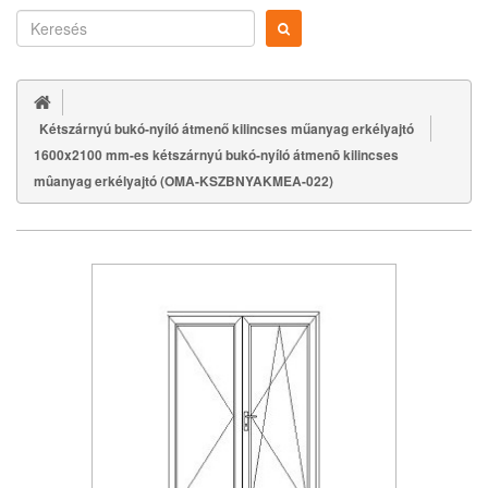
Kétszárnyú bukó-nyíló átmenő kilincses műanyag erkélyajtó
1600x2100 mm-es kétszárnyú bukó-nyíló átmenõ kilincses
mûanyag erkélyajtó (OMA-KSZBNYAKMEA-022)