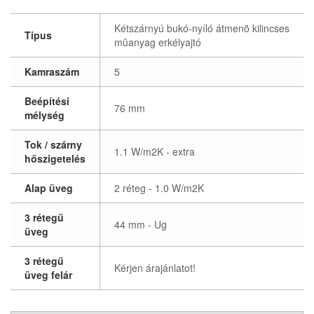
Kétszárnyú bukó-nyíló átmenõ kilincses
Típus
mûanyag erkélyajtó
Kamraszám
5
Beépítési
76 mm
mélység
Tok / szárny
1.1 W/m2K - extra
hőszigetelés
Alap üveg
2 réteg - 1.0 W/m2K
3 rétegű
44 mm - Ug
üveg
3 rétegű
Kérjen árajánlatot!
üveg felár