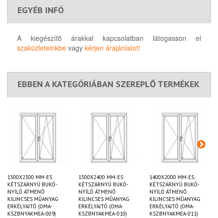
EGYÉB INFÓ
A kiegészítõ árakkal kapcsolatban látogasson el
szaküzleteinkbe
vagy
kérjen árajánlatot!
EBBEN A KATEGÓRIÁBAN SZEREPLŐ TERMÉKEK
1300X2300 MM-ES
1300X2400 MM-ES
1400X2000 MM-ES
KÉTSZÁRNYÚ BUKÓ-
KÉTSZÁRNYÚ BUKÓ-
KÉTSZÁRNYÚ BUKÓ-
NYÍLÓ ÁTMENÕ
NYÍLÓ ÁTMENÕ
NYÍLÓ ÁTMENÕ
KILINCSES MÛANYAG
KILINCSES MÛANYAG
KILINCSES MÛANYAG
ERKÉLYAJTÓ (OMA-
ERKÉLYAJTÓ (OMA-
ERKÉLYAJTÓ (OMA-
KSZBNYAKMEA-009)
KSZBNYAKMEA-010)
KSZBNYAKMEA-011)