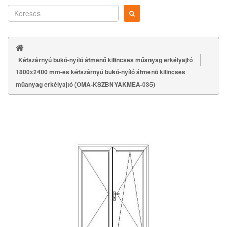
Kétszárnyú bukó-nyíló átmenő kilincses műanyag erkélyajtó
1800x2400 mm-es kétszárnyú bukó-nyíló átmenõ kilincses
mûanyag erkélyajtó (OMA-KSZBNYAKMEA-035)