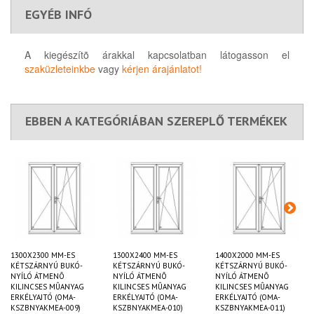
EGYÉB INFÓ
A kiegészítõ árakkal kapcsolatban látogasson el
szaküzleteinkbe
vagy
kérjen árajánlatot!
EBBEN A KATEGÓRIÁBAN SZEREPLŐ TERMÉKEK
1300X2300 MM-ES
1300X2400 MM-ES
1400X2000 MM-ES
KÉTSZÁRNYÚ BUKÓ-
KÉTSZÁRNYÚ BUKÓ-
KÉTSZÁRNYÚ BUKÓ-
NYÍLÓ ÁTMENÕ
NYÍLÓ ÁTMENÕ
NYÍLÓ ÁTMENÕ
KILINCSES MÛANYAG
KILINCSES MÛANYAG
KILINCSES MÛANYAG
ERKÉLYAJTÓ (OMA-
ERKÉLYAJTÓ (OMA-
ERKÉLYAJTÓ (OMA-
KSZBNYAKMEA-009)
KSZBNYAKMEA-010)
KSZBNYAKMEA-011)