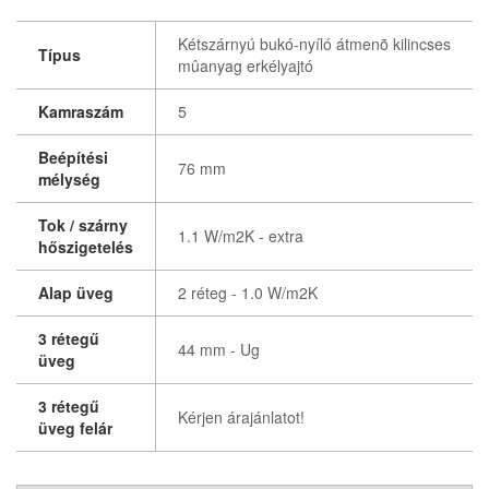
Kétszárnyú bukó-nyíló átmenõ kilincses
Típus
mûanyag erkélyajtó
Kamraszám
5
Beépítési
76 mm
mélység
Tok / szárny
1.1 W/m2K - extra
hőszigetelés
Alap üveg
2 réteg - 1.0 W/m2K
3 rétegű
44 mm - Ug
üveg
3 rétegű
Kérjen árajánlatot!
üveg felár