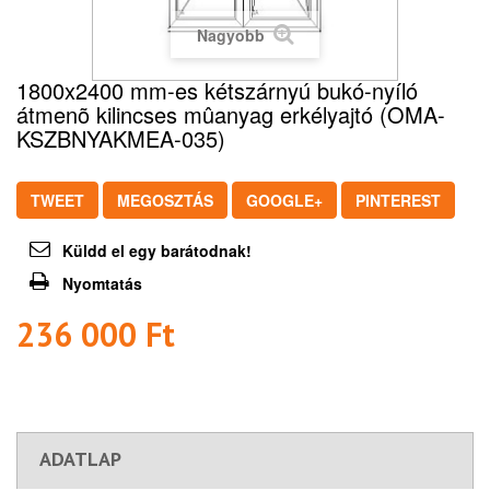
Nagyobb
1800x2400 mm-es kétszárnyú bukó-nyíló
átmenõ kilincses mûanyag erkélyajtó (OMA-
KSZBNYAKMEA-035)
TWEET
MEGOSZTÁS
GOOGLE+
PINTEREST
Küldd el egy barátodnak!
Nyomtatás
236 000 Ft‎
ADATLAP