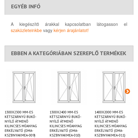
EGYÉB INFÓ
A kiegészítõ árakkal kapcsolatban látogasson el
szaküzleteinkbe
vagy
kérjen árajánlatot!
EBBEN A KATEGÓRIÁBAN SZEREPLŐ TERMÉKEK
1300X2300 MM-ES
1300X2400 MM-ES
1400X2000 MM-ES
KÉTSZÁRNYÚ BUKÓ-
KÉTSZÁRNYÚ BUKÓ-
KÉTSZÁRNYÚ BUKÓ-
NYÍLÓ ÁTMENÕ
NYÍLÓ ÁTMENÕ
NYÍLÓ ÁTMENÕ
KILINCSES MÛANYAG
KILINCSES MÛANYAG
KILINCSES MÛANYAG
ERKÉLYAJTÓ (OMA-
ERKÉLYAJTÓ (OMA-
ERKÉLYAJTÓ (OMA-
KSZBNYAKMEA-009)
KSZBNYAKMEA-010)
KSZBNYAKMEA-011)