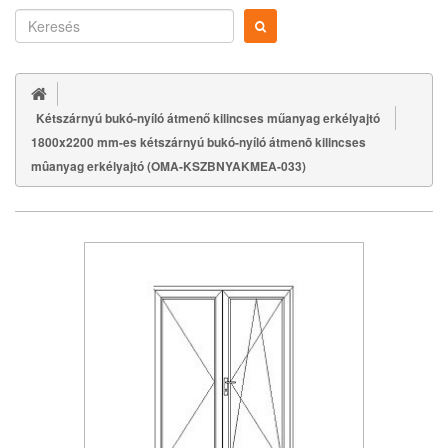
Kétszárnyú bukó-nyíló átmenő kilincses műanyag erkélyajtó
1800x2200 mm-es kétszárnyú bukó-nyíló átmenõ kilincses
mûanyag erkélyajtó (OMA-KSZBNYAKMEA-033)