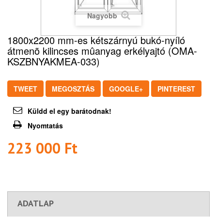
Nagyobb
1800x2200 mm-es kétszárnyú bukó-nyíló
átmenõ kilincses mûanyag erkélyajtó (OMA-
KSZBNYAKMEA-033)
TWEET
MEGOSZTÁS
GOOGLE+
PINTEREST
Küldd el egy barátodnak!
Nyomtatás
223 000 Ft‎
ADATLAP