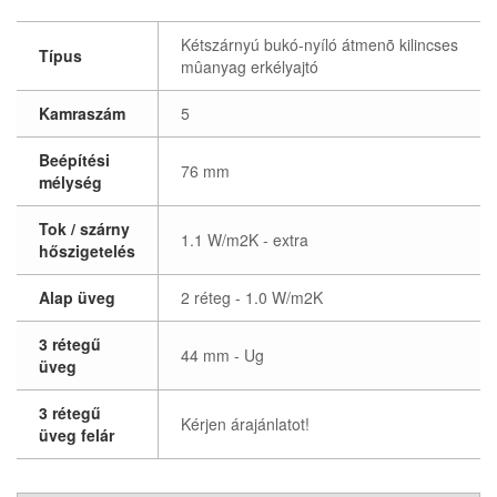
Kétszárnyú bukó-nyíló átmenõ kilincses
Típus
mûanyag erkélyajtó
Kamraszám
5
Beépítési
76 mm
mélység
Tok / szárny
1.1 W/m2K - extra
hőszigetelés
Alap üveg
2 réteg - 1.0 W/m2K
3 rétegű
44 mm - Ug
üveg
3 rétegű
Kérjen árajánlatot!
üveg felár